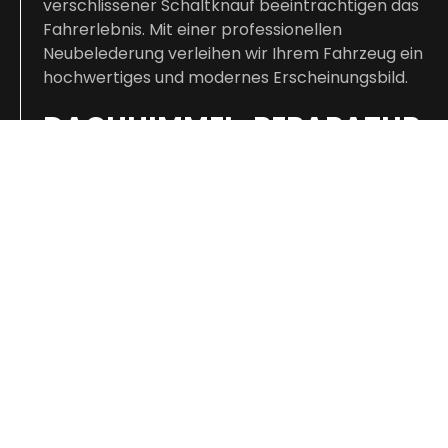
verschlissener Schaltknauf beeinträchtigen das
Fahrerlebnis. Mit einer professionellen
Neubelederung verleihen wir Ihrem Fahrzeug ein
hochwertiges und modernes Erscheinungsbild.
DACHHIMMEL-REPARATUR
Ein hängender Dachhimmel ist ein häufiges
Problem bei vielen Fahrzeugen. Wir erneuern
und befestigen Dachhimmel fachgerecht und
sorgen für eine saubere, langlebige Lösung.
INDIVIDUELLE
INNENRAUMGESTALTUNG
Sie wünschen eine exklusive
Fahrzeuginnenausstattung? Wir bieten
individuelle Lösungen für Sitze, Türverkleidungen,
Armlehnen, Mittelkonsole und weitere